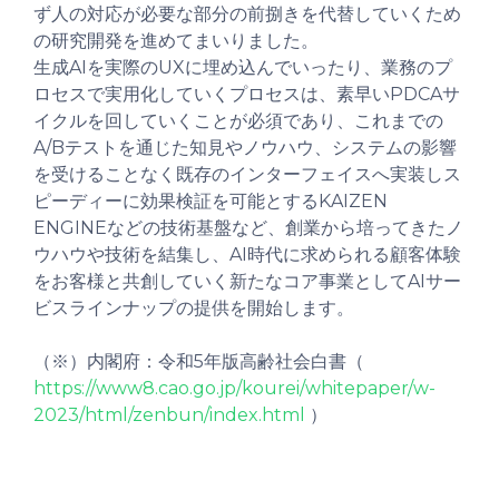
ず人の対応が必要な部分の前捌きを代替していくため
の研究開発を進めてまいりました。
生成AIを実際のUXに埋め込んでいったり、業務のプ
ロセスで実用化していくプロセスは、素早いPDCAサ
イクルを回していくことが必須であり、これまでの
A/Bテストを通じた知見やノウハウ、システムの影響
を受けることなく既存のインターフェイスへ実装しス
ピーディーに効果検証を可能とするKAIZEN
ENGINEなどの技術基盤など、創業から培ってきたノ
ウハウや技術を結集し、AI時代に求められる顧客体験
をお客様と共創していく新たなコア事業としてAIサー
ビスラインナップの提供を開始します。
（※）内閣府：令和5年版高齢社会白書（
https://www8.cao.go.jp/kourei/whitepaper/w-
2023/html/zenbun/index.html
）