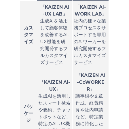
「KAIZEN AI
「KAIZEN AI-
-UX LAB」
WORK LAB」
生成AIを活用
社内の様々な業
カス
して顧客体験
務プロセスをサ
タマ
を改善するAI-
ポートする専用
イズ
UX機能を研
のAIワーカーを
究開発するフ
研究開発するフ
ルカスタマイ
ルカスタマイズ
ズサービス
サービス
「KAIZEN AI
「KAIZEN AI-
-CoWORKE
UX」
R」
生成AIを活用し
議事録や文章
たスマート検索
作成、経費精
パッ
や要約、チャッ
算や社内申請
ケー
トボットなど、
など、特定業
ジ
特定のAI-UX機
務に特化した